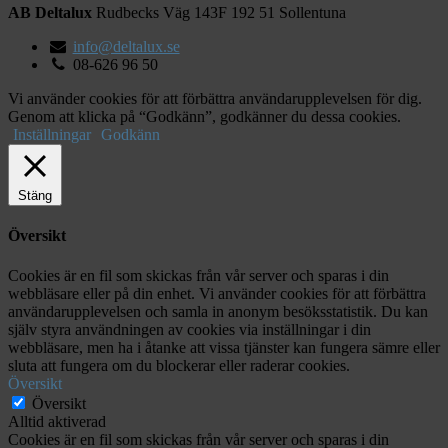
AB Deltalux
Rudbecks Väg 143F
192 51
Sollentuna
info@deltalux.se
08-626 96 50
Vi använder cookies för att förbättra användarupplevelsen för dig.
Genom att klicka på “Godkänn”, godkänner du dessa cookies.
Inställningar
Godkänn
Stäng
Översikt
Cookies är en fil som skickas från vår server och sparas i din
webbläsare eller på din enhet. Vi använder cookies för att förbättra
användarupplevelsen och samla in anonym besöksstatistik. Du kan
själv styra användningen av cookies via inställningar i din
webbläsare, men ha i åtanke att vissa tjänster kan fungera sämre eller
sluta att fungera om du blockerar eller raderar cookies.
Översikt
Översikt
Alltid aktiverad
Cookies är en fil som skickas från vår server och sparas i din