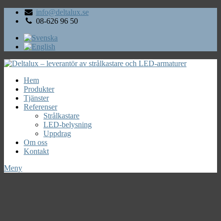
info@deltalux.se
08-626 96 50
Hem
Produkter
Tjänster
Referenser
Strålkastare
LED-belysning
Uppdrag
Om oss
Kontakt
Meny