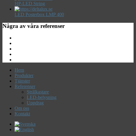
HP-LED String
LED Posterbox LMP 400
Några av våra referenser
Hem
Produkter
Tjänster
Referenser
Strålkastare
LED-belysning
Uppdrag
Om oss
Kontakt