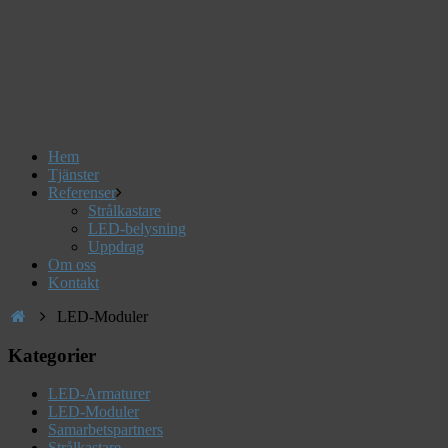
Hem
Tjänster
Referenser
Strålkastare
LED-belysning
Uppdrag
Om oss
Kontakt
LED-Moduler
Kategorier
LED-Armaturer
LED-Moduler
Samarbetspartners
Strålkastare