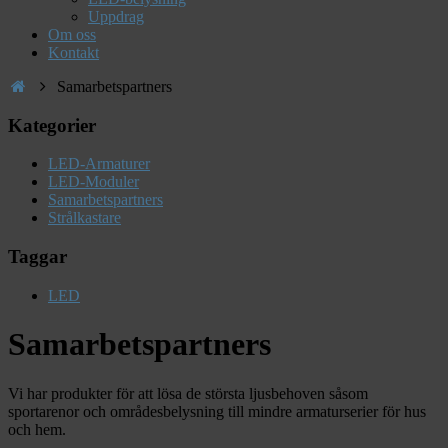
Uppdrag
Om oss
Kontakt
Samarbetspartners
Kategorier
LED-Armaturer
LED-Moduler
Samarbetspartners
Strålkastare
Taggar
LED
Samarbetspartners
Vi har produkter för att lösa de största ljusbehoven såsom
sportarenor och områdesbelysning till mindre armaturserier för hus
och hem.