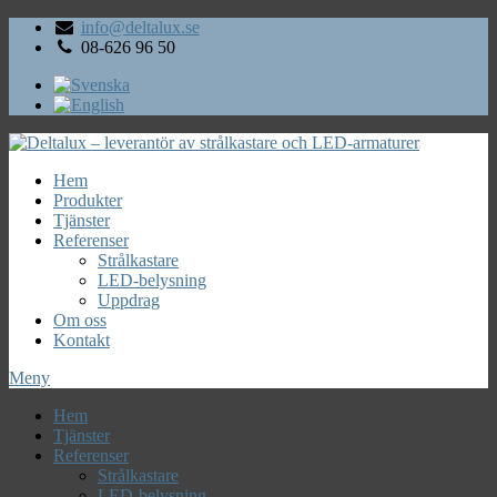
info@deltalux.se
08-626 96 50
Hem
Produkter
Tjänster
Referenser
Strålkastare
LED-belysning
Uppdrag
Om oss
Kontakt
Meny
Hem
Tjänster
Referenser
Strålkastare
LED-belysning