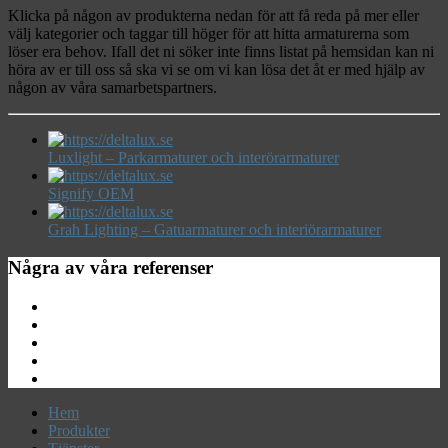
Klicka på någon av produkterna nedan för att få reda på mer eller
välj kategorier och taggar till höger för att hitta armaturerna som
löser era behov. Ifall det ni söker inte finns listat på hemsidan kan ni
höra av er till oss så ska vi se om vi kan lösa det åt er med hjälp av
någon av våra samarbetspartners.
Luxlight – Parkarmaturer och interörarmaturer
Signify OEM
Grah Lighting – Gatuarmaturer och interiörarmaturer
Några av våra referenser
Hem
Produkter