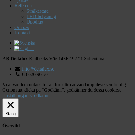
Tjänster
Referenser
Strålkastare
LED-belysning
Uppdrag
Om oss
Kontakt
AB Deltalux
Rudbecks Väg 143F
192 51
Sollentuna
info@deltalux.se
08-626 96 50
Vi använder cookies för att förbättra användarupplevelsen för dig.
Genom att klicka på “Godkänn”, godkänner du dessa cookies.
Inställningar
Godkänn
Stäng
Översikt