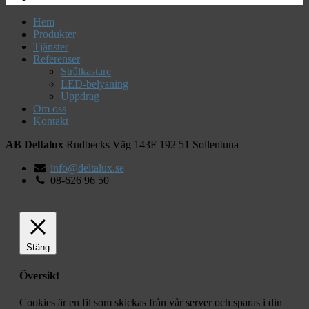
Hem
Produkter
Tjänster
Referenser
Strålkastare
LED-belysning
Uppdrag
Om oss
Kontakt
AB Deltalux
Rudbecks Väg 143F
192 51
Sollentuna
info@deltalux.se
08-626 96 50
Stäng
Översikt
Cookies är en fil som skickas från vår server och sparas i din