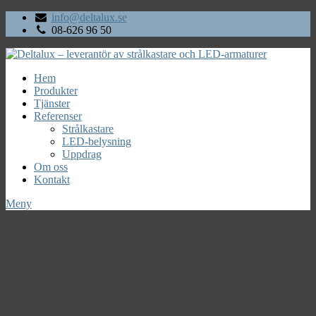
info@deltalux.se
08-626 96 50
Hem
Produkter
Tjänster
Referenser
Strålkastare
LED-belysning
Uppdrag
Om oss
Kontakt
Meny