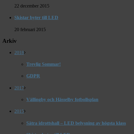
22 december 2015
Skistar byter till LED
20 februari 2015
Arkiv
2018
Trevlig Sommar!
GDPR
2017
Vällingby och Hässelby fotbollsplan
2015
Sätra idrottshall – LED belysning av högsta klass