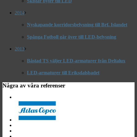
Skistar byter till LED
2014
Nyskapande korridorsbelysning till Brf. Islandet
Spånga Fotboll går över till LED-belysning
2013
Båstad TS väljer LED-armaturer från Deltalux
LED-armaturer till Eriksdalsbadet
Några av våra referenser