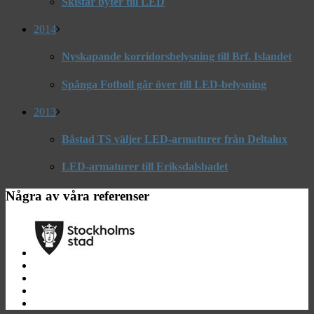
Skistar byter till LED
2014
Nyskapande korridorsbelysning till Brf. Islandet
Spånga Fotboll går över till LED-belysning
2013
Båstad TS väljer LED-armaturer från Deltalux
LED-armaturer till Eriksdalsbadet
Några av våra referenser