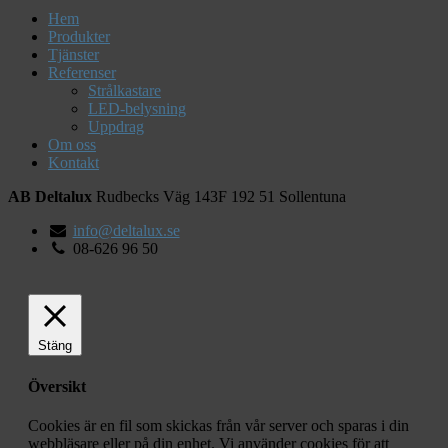
Hem
Produkter
Tjänster
Referenser
Strålkastare
LED-belysning
Uppdrag
Om oss
Kontakt
AB Deltalux
Rudbecks Väg 143F
192 51
Sollentuna
info@deltalux.se
08-626 96 50
Stäng
Översikt
Cookies är en fil som skickas från vår server och sparas i din
webbläsare eller på din enhet. Vi använder cookies för att