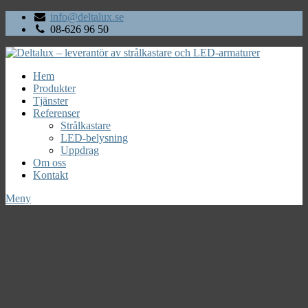
info@deltalux.se
08-626 96 50
Hem
Produkter
Tjänster
Referenser
Strålkastare
LED-belysning
Uppdrag
Om oss
Kontakt
Meny