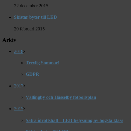
22 december 2015
Skistar byter till LED
20 februari 2015
Arkiv
2018
Trevlig Sommar!
GDPR
2017
Vällingby och Hässelby fotbollsplan
2015
Sätra idrottshall – LED belysning av högsta klass